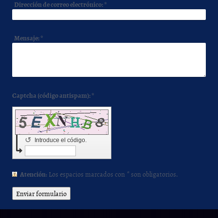
Dirección de correo electrónico:
*
Mensaje:
*
Captcha (código antispam): *
↺
Introduce el código.
Atención
: Los espacios marcados con
*
son obligatorios.